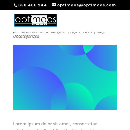
636 468 244
optimoos@optimoos.com
BLOG TITLE 2
por
David Benavent Margarit
|
Ago 1, 2018
|
blog
,
Uncategorized
Lorem ipsum dolor sit amet, consectetur